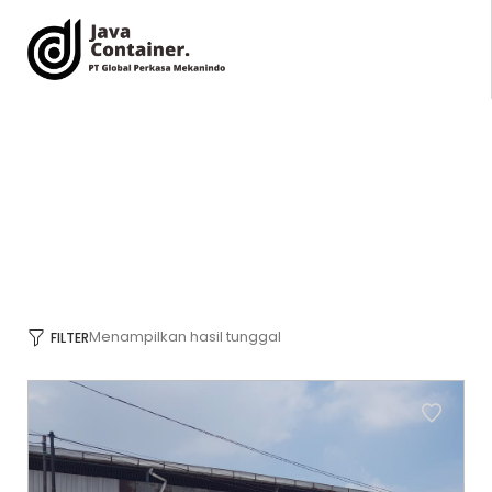
KANTOR KONTAINER FLEKSIBEL
HOME
PRODUCT
KANTOR KONTAINER FLEKSIBEL
/
/
Menampilkan hasil tunggal
FILTER